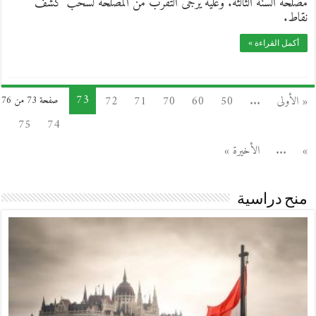
مصلحة السنة الثالثة. وعليه يرجى التقرب من المصلحة لسحب كشف
نقاط.
أكمل القراءة »
73
« الأولى
...
50
60
70
71
72
صفحة 73 من 76
75
74
»
...
الأخيرة »
منح دراسية