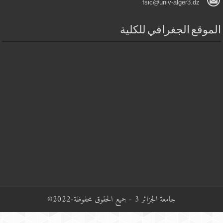
fsic@univ-alger3.dz
لموقع الجغرافي للكلية
جامعة الجزائر 3 - جميع الحقوق محفوظة-2022©