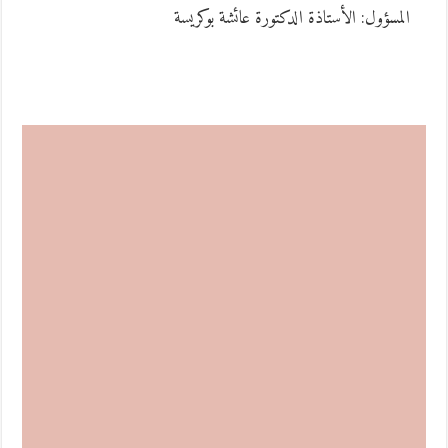
المسؤول: الأستاذة الدكتورة عائشة بوكريسة