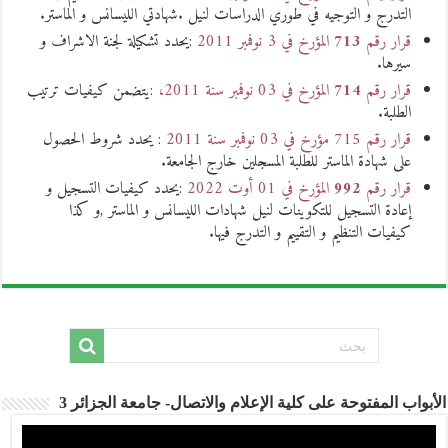
التدرج و التوجيه في طوري الدراسات لنيل .شهادتي الليسانس و الماستر.
قرار رقم
713
المؤرخ في 3 نوفمبر 2011
:يحدد تشكيلة لجنة الاشراف و
سيرها.
قرار رقم
714
المؤرخ في 03 نوفمبر سنة 2011،
:يتضمن كيفيات ترتيب
الطلبة.
قرار رقم 715 مؤرخ في 03 نوفمبر سنة 2011
: يحدد شروط الحصول
على شهادة الماستر للطلبة المسجلين خارج الجامعة.
قرار رقم
992
المؤرخ في 01 أوت 2022
:يحدد كيفيات التسجيل و
إعادة التسجيل للتكوينات لنيل شهادات الليسانس و الماستر ,و كذا
كيفيات التنظيم و التقييم و التدرج فيها.
الأبواب المفتوحة على كلية الإعلام والاتصال- جامعة الجزائر 3