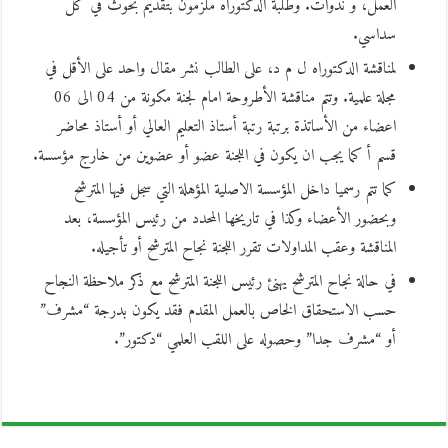
العمل، و ندوات. وطلبة الدكتوراه ملزمون بتقديم بحوث في كل
سداسي.
لمناقشة الدكتوراه ل م د، على الطالب نشر مقال واحد على الأقل في
مجلة علمية. وتتم مناقشة الأطروحة امام لجنة مكونة من 04 الى 06
اعضاء من الأساتذة برتبة رتبة أستاذ التعليم العالي أو أستاذ محاضر
قسم أ كما يجب ان يكون في اللجنة عضو أو عضوين من خارج مؤسسة.
كما تتم رسميا داخل المؤسسة الاصلية المؤهلة التي سجل فيها المترشح
وبحضور الأعضاء وكذا في تاريخها المحدد من رئيس المؤسسة، بعد
المناقشة وعقب المداولات تقرر اللجنة نجاح المترشح أو تأجيله.
في حالة نجاح المترشح يهنئ رئيس اللجنة المترشح مع ذكر ملاحظة النجاح
حسب الاستحقاق الخاص بالعمل المقدم فقد يكون بدرجة “مشرف”
أو “مشرف جدا” وحصوله على اللقب العلمي “دكتور”.