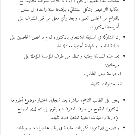
حددت مدة تحضير الدكتوراه ل م د بثلاث سنوات متتالية، مع
إمكانية الترخيص بشكل استثنائي، بإضافة سنة واحدة إلى سنتين
باقتراح من المجلس العلمي، و بعد رأي معلل من قبل المشرف على
أطروحة الدكتوراه.
إن المشاركة في المسابقة للالتحاق بالدكتوراه ل م د تخص الحاصلين على
شهادة الماستر او شهادة أجنبية معادلة لها.
تعد هذه المسابقة وطنية و تنظم من طرف المؤسسة المؤهلة على
مرحلتين:
دراسة ملف الطالب.
اختبارات كتابية.
يتعين على الطالب الناجح، مباشرة بعد تسجليه، اختيار موضوع أطروحة
الدكتوراه المقترح من طرف المشرف، و يقوم بإيداعه لدى المصالح
الإدارية و الهيئات العلمية المؤهلة قصد تثبيته.
و تتضمن الدكتوراه تكوينات مفيدة في إطار محاضرات، و ورشات