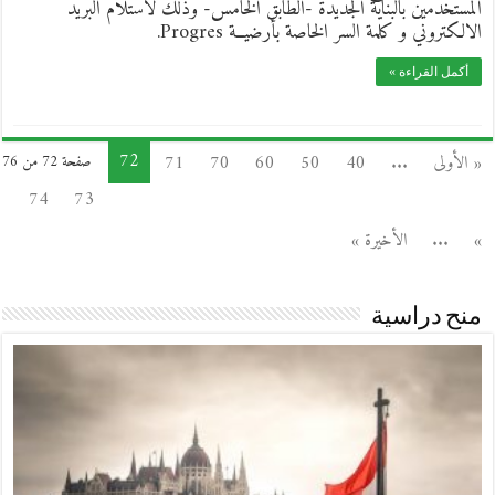
المستخدمين بالبناية الجديدة -الطابق الخامس- وذلك لاستلام البريد
الالكتروني و كلمة السر الخاصة بأرضيــة Progres.
أكمل القراءة »
72
« الأولى
...
40
50
60
70
71
صفحة 72 من 76
74
73
»
...
الأخيرة »
منح دراسية