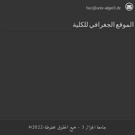
fsic@univ-alger3.dz
لموقع الجغرافي للكلية
جامعة الجزائر 3 - جميع الحقوق محفوظة-2022©