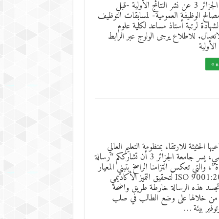
تعلن جامعة الجزائر 3 عن نشر النتائج الأولية -قبل
صالح الوظيفة العمومية- لمسابقات التوظيف
هادة لرتبة أستاذ مساعد لكلية علوم
اتصال. للاطلاع يرجى الولوج عبر الرابط
 الأولية
ة »
ها الحثيثة للارتقاء بمنظومة التعليم العالي
والبحث العلمي، يسر جامعة الجزائر 3 أن تشارككم “رسالة
”، والتي تعكس التزامنا الراسخ بتبني المعيار
الدولي ISO 9001:2015 لتحقيق التميز الأكاديمي
جسد هذه الرسالة خارطة طريق واضحة
كد من خلالها على وضع الطالب في صلب
توفير بيئة …