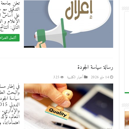
التدقيق مع م
على أساس الش
الإعلام و ال
التالي: النتائج
أكمل القراء
رسالة سياسة الجودة
14 مايو 2026
أخبار الكلـــية
325
في إطار مساعي
سياسة الجودة
والإداري. ت
المعالم، نؤ
اهتماماتنا، و