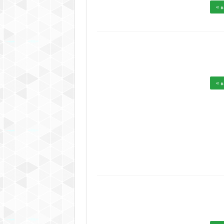
ة »
ة »