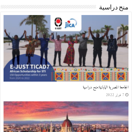
منح دراسية
موريس: منح دراسية
12 يناير 2022