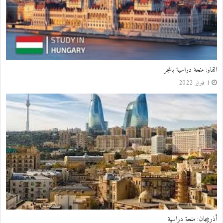
رومانيا: منح دراسية
12 يناير 2022
تركيا: منح دراسية