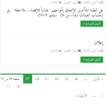
6 أكتوبر 2019
أخبار الكلـــية
3,393
على الطلبة المتأخرين الإلتحاق بأفواجهم تفادياً للإقصاء . ملاحظة : يتم
إحتساب الغيابات ابتداء من 26 سبتمير 2019.
أكمل القراءة »
إعلان
6 أكتوبر 2019
أخبار الكلـــية
3,610
أكمل القراءة »
69
« الأولى
...
40
50
60
67
68
صفحة 69 من 76
71
70
»
...
الأخيرة »