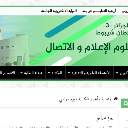
روني
أرضية التعليــــم عن بعد
البوابة الالكترونية للجامعة
تكوين
الأنشطة العلمية و الثقافية
المكتبة
فضاء الطلبة
الأقسام ا
الرئيسية
/
أخبار الكلـــية
/
يوم دراسي
يوم دراسي