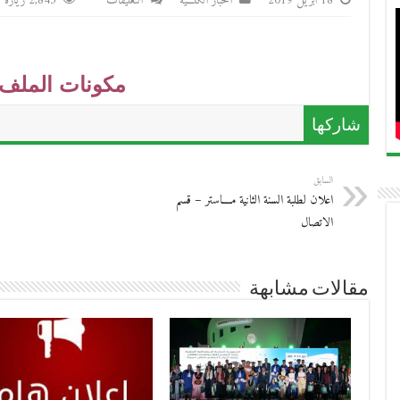
على
18 أبريل 2019
أخبار الكلـــية
التعليقات
2,845 زيارة
إعلان
عن
منحة
مكونات الملف
قصيرة
المدى
شاركها
مغلقة
السابق
اعلان لطلبة السنة الثانية مــــاستر – قسم
الاتصال
مقالات مشابهة