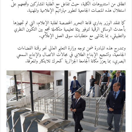
انطلق من استديوهات الكلية، حيث تفاعل مع الطلبة المشاركين وشجعهم على
حديثة
استغلال هذه المنصات الجامعية لتطوير مهاراتهم الإعلامية والمهنية.
بكلية
علوم
كما تفقد الوزير بداري قاعة التحرير المخصصة لطلبة الإعلام، التي تم تجهيزها
الإعلام
بأحدث الوسائل الرقمية لتوفير بيئة تعليمية متكاملة تجمع بين التكوين النظري
و
والتطبيقي، بما يتماشى مع متطلبات سوق العمل الإعلامي.
الاتصال
وتندرج هذه المبادرة ضمن توجه وزارة التعليم العالي نحو رقمنة الفضاءات
مغلقة
الجامعية، وتشجيع الإبداع الطلابي في مجالات الاتصال والإنتاج السمعي
البصري، بما يعزز مكانة الجامعة الجزائرية كمحرك للابتكار والمعرفة.