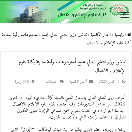
الرئيسية
/
أخبار الكلـــية
/
تدشين وزير التعليم العالي لمجمع أستوديوهات رقمية حديثة
بكلية علوم الإعلام و الاتصال
تدشين وزير التعليم العالي لمجمع أستوديوهات رقمية حديثة بكلية علوم
الإعلام و الاتصال
على
6 أكتوبر 2025
أخبار الكلـــية
التعليقات
918 زيارة
تدشين
وزير
أشرف وزير التعليم العالي والبحث العلمي،السيد كمال بداري، اليوم 6 أكتوبر
التعليم
2025، على تدشين استديوهات رقمية جديدة بكلية علوم الإعلام والاتصال
العالي
-جامعة الجزائر 3، في خطوة تندرج ضمن مساعي الوزارة لتعزيز التكوين
التطبيقي في مجال الإعلام الرقمي والاتصال الحديث.
لمجمع
أستوديوهات
وخلال زيارته، حضر الوزير جانبا من بث مباشر لبودكاست “الجزائر” الذي
رقمية