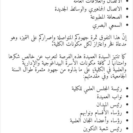
الاتصال والعلاقات العامة
الاتصال الجماهيري والوسائط الجديدة
الصحافة المطبوعة
السمعي البصري
إنّ هذا التفوق ثمرة جهودكم المتواصلة وإصراركم على التميز، وهو
مدعاة فخر واعتزاز لكل مكونات الكلية.
كما تنتهز السيدة العميدة هذه الفرصة لتعرب عن خالص شكرها
وامتنانها لـ كافة مكونات الأسرة البيداغوجية والإدارية
والعلمية في الكلية، على ما بذلوه من جهود مثمرة طوال السنة
الجامعية، وفي مقدّمتهم:
رئيسة المجلس العلمي للكلية
نواب العميدة
رئيس الميدان
رؤساء الأقسام ونوابهم
رؤساء وأعضاء اللجان العلمية
رئيس شعبة التكوين