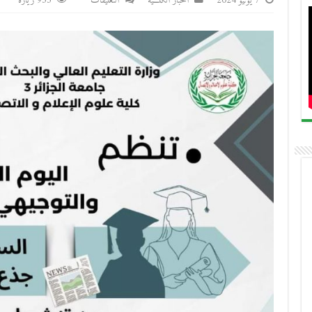
على
7 يونيو 2024
أخبار الكلـــية
التعليقات
955 زيارة
يوم
توجيهي
لفائدة
طلبة
السنة
الثانية
جذع
مشترك
مغلقة