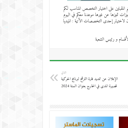
تم المقبلين على اختيار التخصص المناسب لكم
ل التخصصات لها إيجابيات ومميزات تميزها عن غيرها موعدنا معكم في اليوم
10: صباحا بمدرج زهير إحدادن لاختيار إحدى التخصصات الآتية : الميديا
لأقسام و رئيس الشعبة
التالي
الإعلان عن تمديد فترة الترشح لبرنامج الحركية
قصيرة المدى في الخارج بعنوان السنة 2024