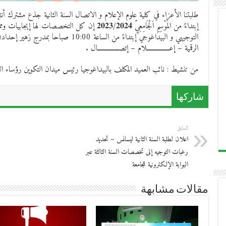
طلبتنا الأعزاء في كلية علوم الإعلام و الاتصال السنة الثانية جذع مشترك أن
إبتداءً من المَوْسِمِ اَلْجَامِعِيِّ 𝟐𝟎𝟐𝟑/𝟐𝟎𝟐𝟒 إن ك
التوجيهي و البيداغوجي إبتداءً من الساعة 00
الرقمية – إعـــــــــــــــلام – إتصــــــــــــــال .
من تنشيط : نائب العميد المكلف بالبيداغوجيا رئيس ميدان التكوين رؤساء ا
شاركها
السابق
اعلان لطلبة السنة الثانية ليسانس – تحديد
رغبات التوجيه إلى تخصصات السنة الثالثة عبر
البوابة الإلكترونية للجامعة
مقالات مشابهة