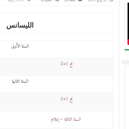
23 يونيو 2021
امتحانات
التعليقات
9,927 زيارة
الليسانس
السنة الأولى
مج 1+2
السنة الثانية
مج 1+2
السنة الثالثة – إعلام