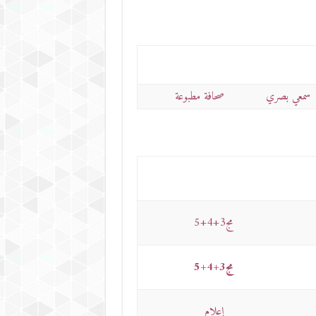
سمعي بصري
صحافة مطبوعة
مج3+4+5
مج3+4+5
إعلام